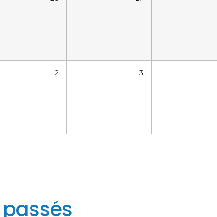
2
3
 passés