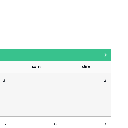
sam
dim
31
1
2
7
8
9