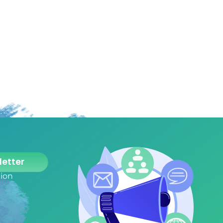
letter
tion