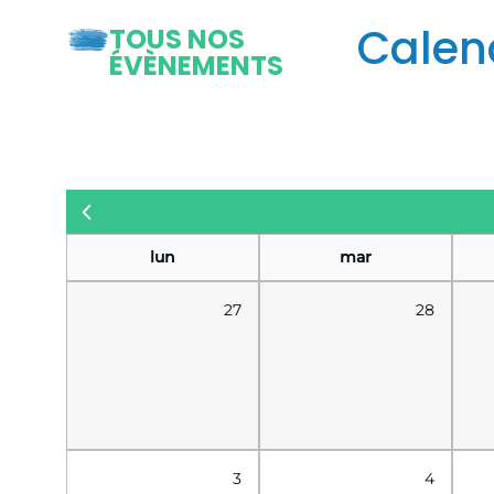
Calen
TOUS NOS
ÉVÈNEMENTS
lun
mar
27
28
3
4